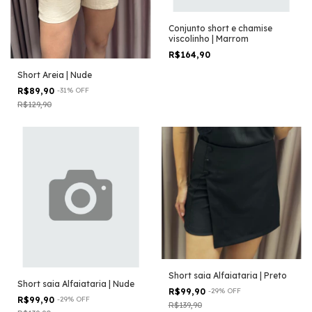
Conjunto short e chamise
viscolinho | Marrom
R$164,90
Short Areia | Nude
R$89,90
-
31
%
OFF
R$129,90
Short saia Alfaiataria | Preto
Short saia Alfaiataria | Nude
R$99,90
-
29
%
OFF
R$99,90
-
29
%
OFF
R$139,90