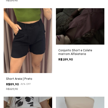
R$139,90
Conjunto Short e Colete
marrom Alfaiataria
R$189,90
Short Areia | Preto
R$89,90
-
31
%
OFF
R$129,90