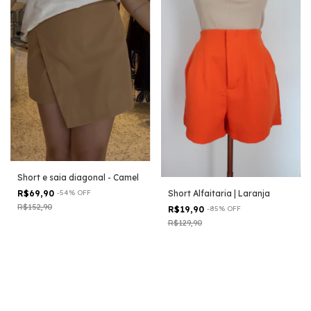
Short e saia diagonal - Camel
Short Alfaitaria | Laranja
R$69,90
-
54
%
OFF
R$152,90
R$19,90
-
85
%
OFF
R$129,90