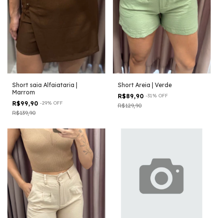
Short Areia | Verde
Short saia Alfaiataria |
Marrom
R$89,90
-
31
%
OFF
R$99,90
-
29
%
OFF
R$129,90
R$139,90