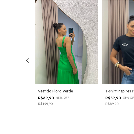
Vestido Flora Verde
T-shirt inspires 
R$69,90
-
65
%
OFF
R$59,90
-
33
%
OF
Y malha algodão
R$199,90
R$89,90
F