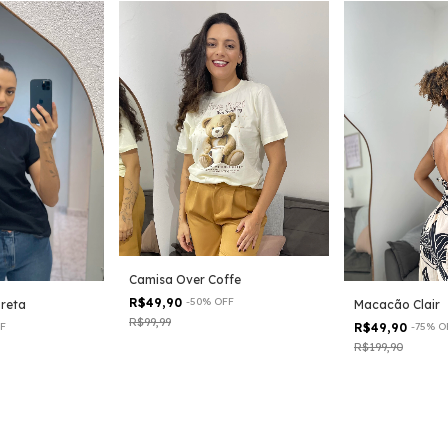
Camisa Over Coffe
R$49,90
-
50
%
OFF
Macacão Clair
Preta
R$99,99
R$49,90
-
75
%
O
F
R$199,90