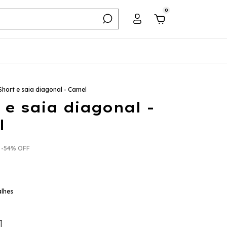
0
Short e saia diagonal - Camel
 e saia diagonal -
l
-
54
%
OFF
alhes