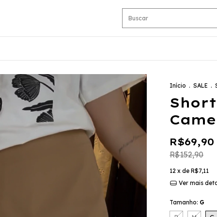
Início
.
SALE
.
Short
Came
R$69,90
R$152,90
12
x de
R$7,11
Ver mais det
Tamanho:
G