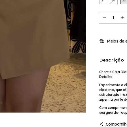
P
M
G
Meios de e
Descrição
Short e Saia Dia
Detalhe
Experimente o c
elastano, que of
estruturado traz
zíper na parte 
Com comprimento
seu guarda-roup
Compartilh