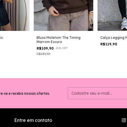
ic
Blusa Moletom The Timing
Calça Legging M
Marrom Escuro
R$119,90
R$109,90
-
21
%
OFF
R$139,90
e-se e receba nossas ofertas.
Entre em contato