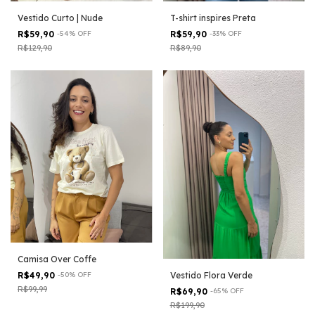
Vestido Curto | Nude
T-shirt inspires Preta
R$59,90
-
54
%
OFF
R$59,90
-
33
%
OFF
R$129,90
R$89,90
Camisa Over Coffe
R$49,90
-
50
%
OFF
Vestido Flora Verde
R$99,99
R$69,90
-
65
%
OFF
R$199,90