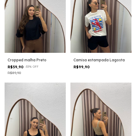
Cropped malha Preto
Camisa estampada Lagosta
R$59,90
-
33
%
OFF
R$99,90
R$89,90