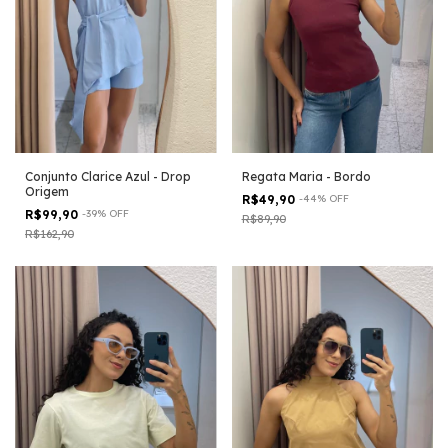
Conjunto Clarice Azul - Drop
Regata Maria - Bordo
Origem
R$49,90
-
44
%
OFF
R$99,90
-
39
%
OFF
R$89,90
R$162,90