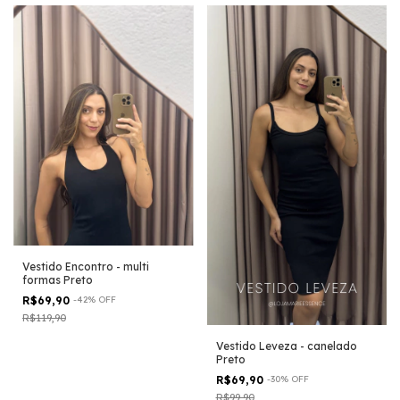
Vestido Encontro - multi
formas Preto
R$69,90
-
42
%
OFF
R$119,90
Vestido Leveza - canelado
Preto
R$69,90
-
30
%
OFF
R$99,90