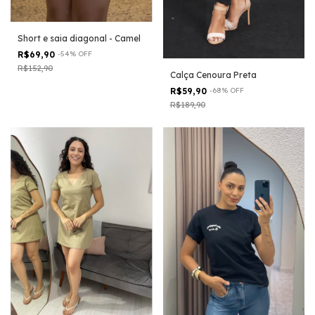
Short e saia diagonal - Camel
R$69,90
-
54
%
OFF
R$152,90
Calça Cenoura Preta
R$59,90
-
68
%
OFF
R$189,90