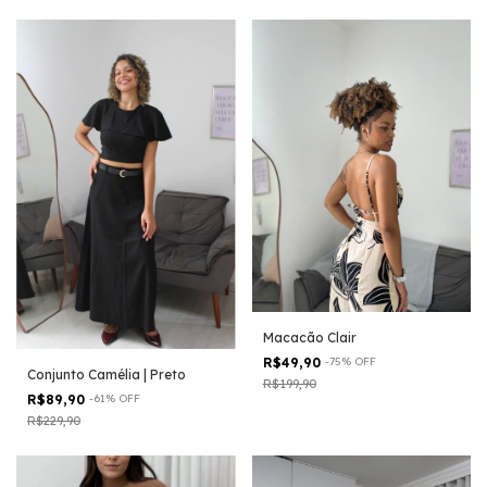
Macacão Clair
R$49,90
-
75
%
OFF
Conjunto Camélia | Preto
R$199,90
R$89,90
-
61
%
OFF
R$229,90