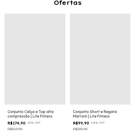
Ofertas
Conjunto Calça e Top alta
Conjunto Short e Regata
compressão | Lite Fitness
Marrom | Lite Fitness
R$174,90
-
20
%
OFF
R$99,90
-
58
%
OFF
R$219,90
R$239,90