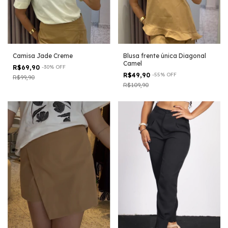
Camisa Jade Creme
Blusa frente única Diagonal
Camel
R$69,90
-
30
%
OFF
R$49,90
-
55
%
OFF
R$99,90
R$109,90