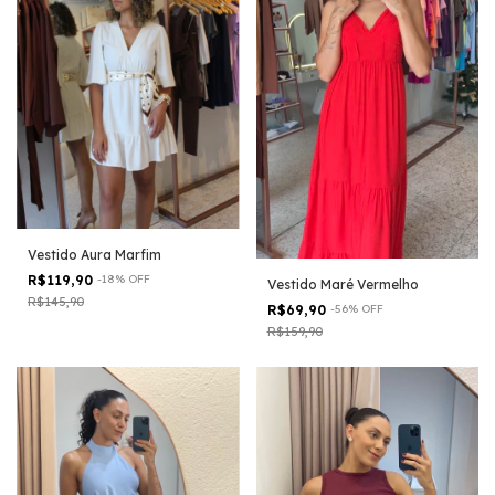
Vestido Aura Marfim
R$119,90
-
18
%
OFF
Vestido Maré Vermelho
R$145,90
R$69,90
-
56
%
OFF
R$159,90