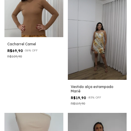
Cacharrel Camel
R$69,90
-
36
%
OFF
R$109,90
Vestido alça estampado
Mariê
R$19,90
-
83
%
OFF
R$119,90