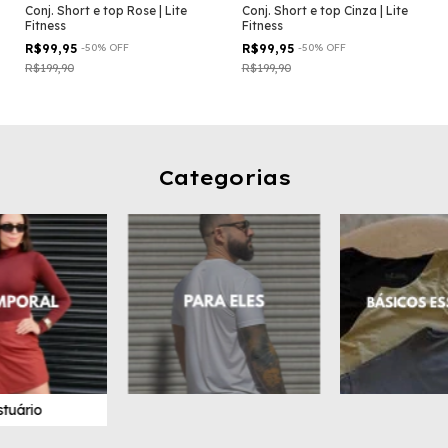
Conj. Short e top Rose | Lite
Conj. Short e top Cinza | Lite
Fitness
Fitness
R$99,95
-
50
%
OFF
R$99,95
-
50
%
OFF
R$199,90
R$199,90
Categorias
stuário