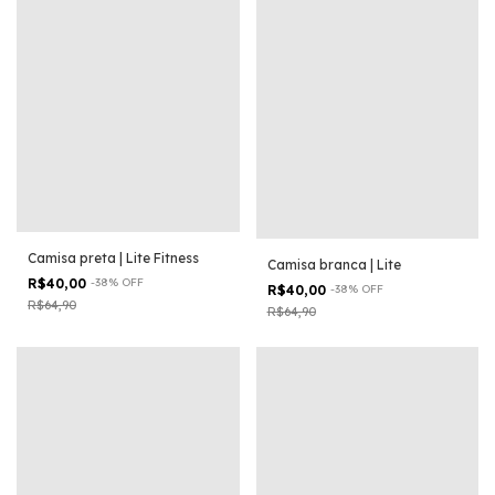
Camisa preta | Lite Fitness
Camisa branca | Lite
R$40,00
-
38
%
OFF
R$40,00
-
38
%
OFF
R$64,90
R$64,90