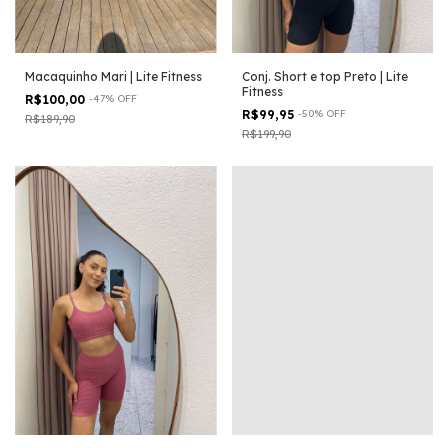
Macaquinho Mari | Lite Fitness
Conj. Short e top Preto | Lite
Fitness
R$100,00
-
47
%
OFF
R$99,95
-
50
%
OFF
R$189,90
R$199,90