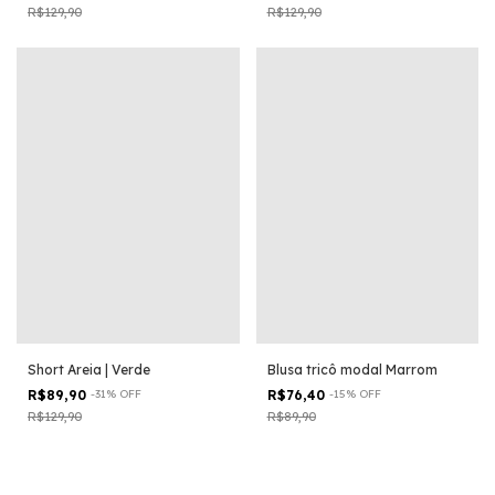
R$129,90
R$129,90
Short Areia | Verde
Blusa tricô modal Marrom
R$89,90
-
31
%
OFF
R$76,40
-
15
%
OFF
R$129,90
R$89,90