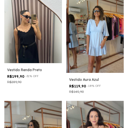
Vestido Renda Preto
R$199,90
-
31
%
OFF
Vestido Aura Azul
R$289,90
R$119,90
-
18
%
OFF
R$145,90