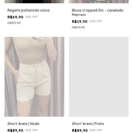
Regata poliamida cinza
Blusa cropped Elo - canelado
Marrom
R$69,90
-
22
%
OFF
R$19,90
-
67
%
OFF
R$89,90
R$59,90
Short Areia | Nude
Short Areia | Preto
R$89,90
-
31
%
OFF
R$89,90
-
31
%
OFF