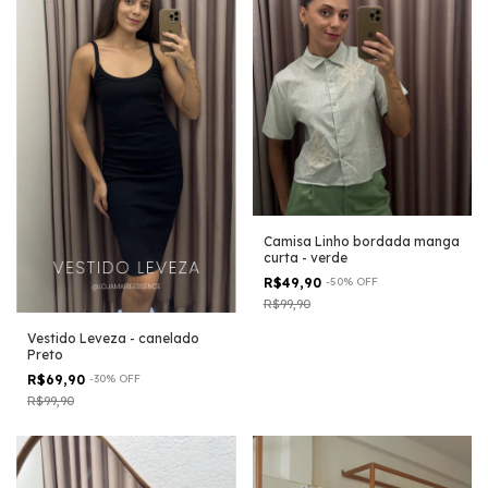
Camisa Linho bordada manga
curta - verde
R$49,90
-
50
%
OFF
R$99,90
Vestido Leveza - canelado
Preto
R$69,90
-
30
%
OFF
R$99,90