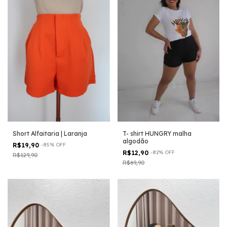
T- shirt HUNGRY malha
Short Alfaitaria | Laranja
algodão
R$19,90
-
85
%
OFF
R$12,90
-
82
%
OFF
R$129,90
R$69,90