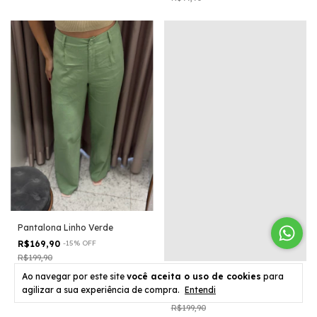
Pantalona Linho Verde
R$169,90
-
15
%
OFF
R$199,90
Ao navegar por este site
você aceita o uso de cookies
para
Pantalona Linho Rosa
agilizar a sua experiência de compra.
Entendi
R$169,90
-
15
%
OFF
R$199,90